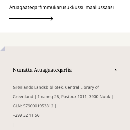
Atuagaateqarfimmukarusukkussi imaaliussaasi
Nunatta Atuagaateqarfia
Grønlands Landsbibliotek, Central Library of
Greenland | Imaneq 26, Postbox 1011, 3900 Nuuk |
GLN: 5790001953812 |
+299 32 11 56
|