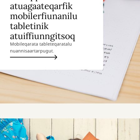
atuagaateqarfik
mobilerfiunanilu
tabletinik
atuiffiunngitsoq
Mobileqarata tableteqaratalu
nuannisaartarpugut.