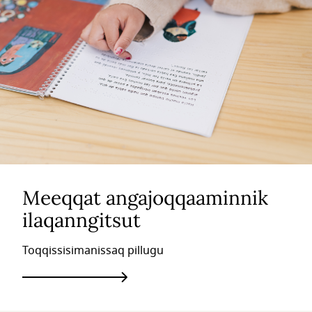
Meeqqat angajoqqaaminnik
ilaqanngitsut
Toqqissisimanissaq pillugu