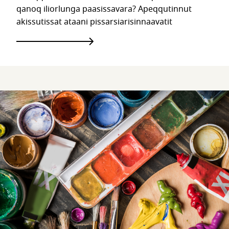
qanoq iliorlunga paasissavara? Apeqqutinnut
akissutissat ataani pissarsiarisinnaavatit