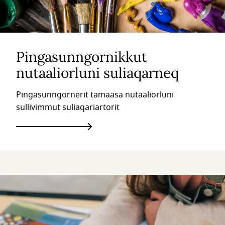
Pingasunngornikkut
nutaaliorluni suliaqarneq
Pingasunngornerit tamaasa nutaaliorluni
sullivimmut suliaqariartorit