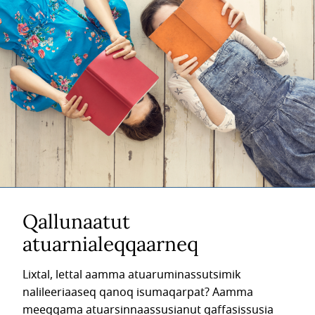
Qallunaatut
atuarnialeqqaarneq
Lixtal, lettal aamma atuaruminassutsimik
nalileeriaaseq qanoq isumaqarpat? Aamma
meeqqama atuarsinnaassusianut qaffasissusia