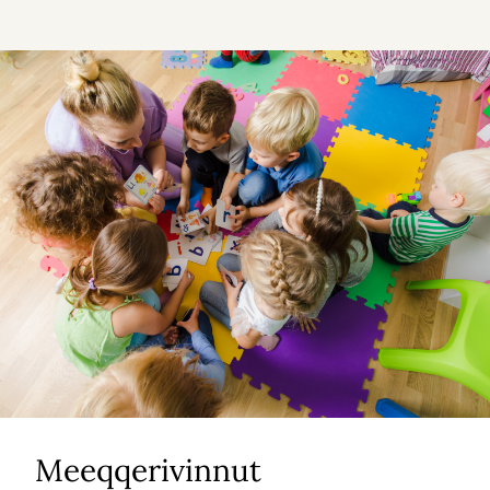
Meeqqerivinnut