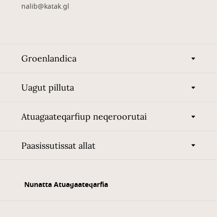
nalib@katak.gl​
Groenlandica
Uagut pilluta
Atuagaateqarfiup neqeroorutai
Paasissutissat allat
Nunatta Atuagaateqarfia