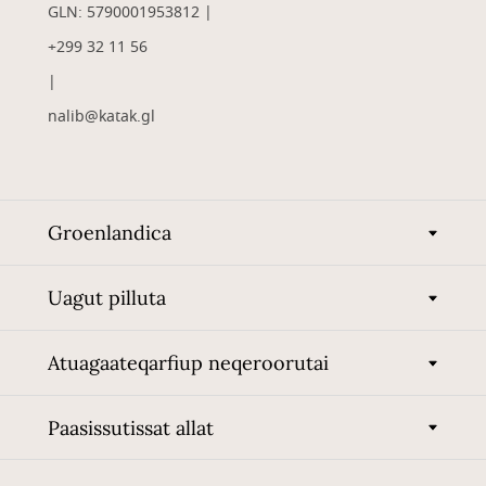
GLN: 5790001953812 |
+299 32 11 56
|
nalib@katak.gl​
Groenlandica
Uagut pilluta
Atuagaateqarfiup neqeroorutai
Paasissutissat allat