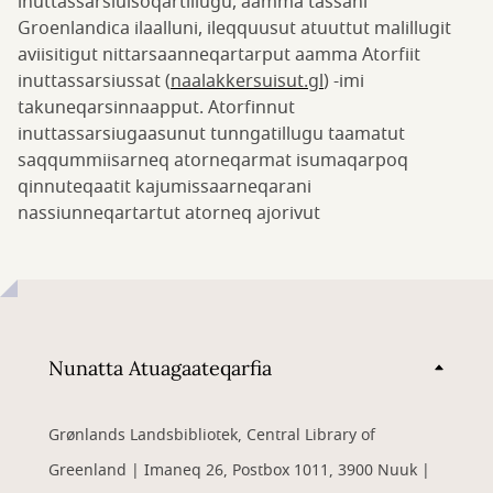
inuttassarsiuisoqartillugu, aamma tassani
Groenlandica ilaalluni, ileqquusut atuuttut malillugit
aviisitigut nittarsaanneqartarput aamma Atorfiit
inuttassarsiussat (
naalakkersuisut.gl
) -imi
takuneqarsinnaapput. Atorfinnut
inuttassarsiugaasunut tunngatillugu taamatut
saqqummiisarneq atorneqarmat isumaqarpoq
qinnuteqaatit kajumissaarneqarani
nassiunneqartartut atorneq ajorivut
Nunatta Atuagaateqarfia
Grønlands Landsbibliotek, Central Library of
Greenland | Imaneq 26, Postbox 1011, 3900 Nuuk |